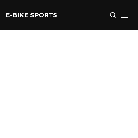
コ
検
ン
E-BIKE SPORTS
サイド
索
テ
対
ン
象:
ツ
へ
ス
キ
ッ
プ